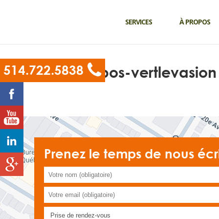
SERVICES
À PROPOS
514.722.5838
apropos-vertlevasion
Prenez le temps de nous écr